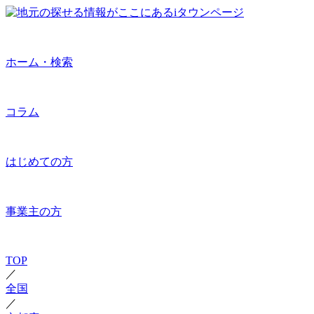
ホーム・検索
コラム
はじめての方
事業主の方
TOP
／
全国
／