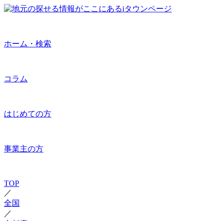
ホーム・検索
コラム
はじめての方
事業主の方
TOP
／
全国
／