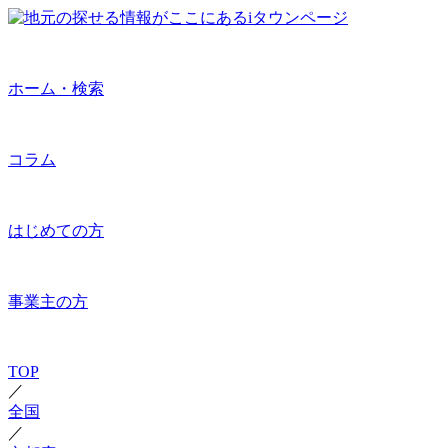
ホーム・検索
コラム
はじめての方
事業主の方
TOP
／
全国
／