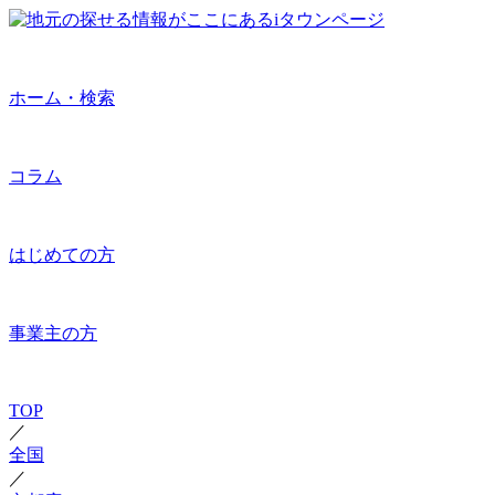
ホーム・検索
コラム
はじめての方
事業主の方
TOP
／
全国
／