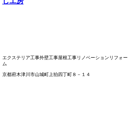
し工房
エクステリア工事
外壁工事
屋根工事
リノベーション
リフォー
ム
京都府木津川市山城町上狛四丁町８－１４