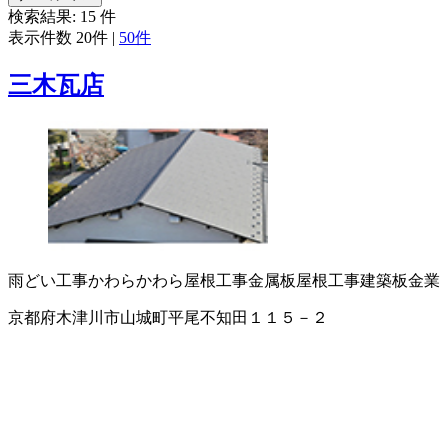
検索結果:
15
件
表示件数
20件
|
50件
三木瓦店
雨どい工事
かわら
かわら屋根工事
金属板屋根工事
建築板金業
京都府木津川市山城町平尾不知田１１５－２