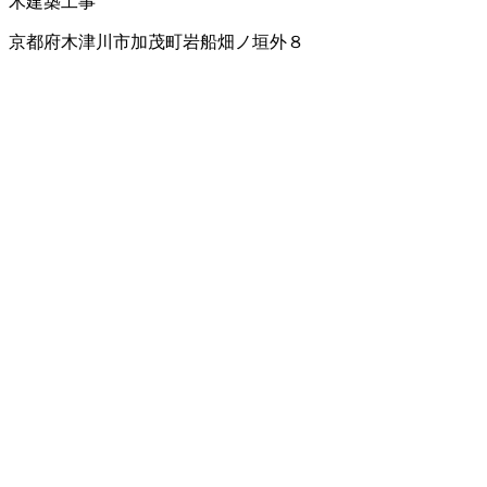
木建築工事
京都府木津川市加茂町岩船畑ノ垣外８