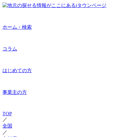
ホーム・検索
コラム
はじめての方
事業主の方
TOP
／
全国
／