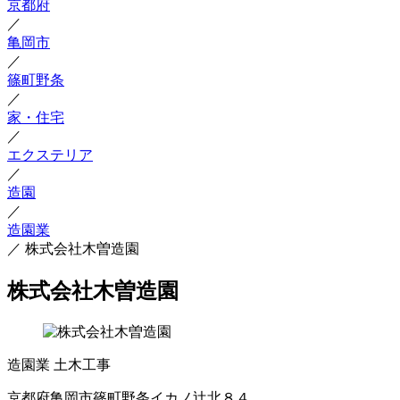
京都府
／
亀岡市
／
篠町野条
／
家・住宅
／
エクステリア
／
造園
／
造園業
／
株式会社木曽造園
株式会社木曽造園
造園業
土木工事
京都府亀岡市篠町野条イカノ辻北８４