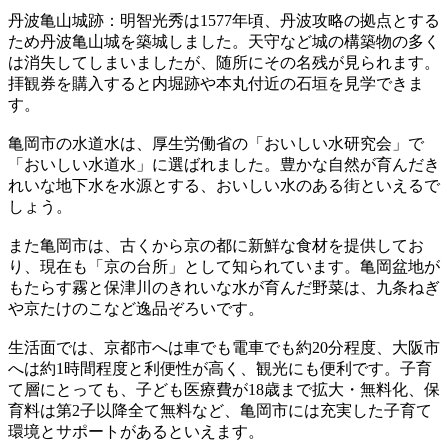
丹波亀山城跡：明智光秀は1577年頃、丹波攻略の拠点とする
ため丹波亀山城を築城しました。天守など城の構築物の多く
は消失してしまいましたが、随所にその名残が見られます。
拝観券を購入すると内堀跡や本丸付近の石垣を見学できま
す。
亀岡市の水道水は、厚生労働省の「おいしい水研究会」で
「おいしい水道水」に選ばれました。豊かな自然が育んだき
れいな地下水を水源とする、おいしい水のある街といえるで
しょう。
また亀岡市は、古くから京の都に新鮮な食材を提供してお
り、現在も「京の台所」として知られています。亀岡盆地が
もたらす霧と保津川のきれいな水が育んだ野菜は、九条ねぎ
や京たけのこなど逸品ぞろいです。
生活面では、京都市へは車でも電車でも約20分程度、大阪市
へは約1時間程度と利便性が高く、観光にも便利です。子育
て層にとっても、子ども医療費が18歳まで拡大・無料化、保
育料は第2子以降全て無料など、亀岡市には充実した子育て
環境とサポートがあるといえます。