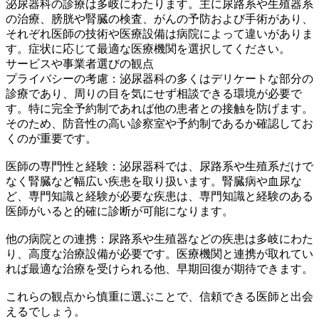
泌尿器科の診療は多岐にわたります。主に尿路系や生殖器系
の治療、膀胱や腎臓の検査、がんの予防および手術があり、
それぞれ医師の技術や医療設備は病院によって違いがありま
す。症状に応じて最適な医療機関を選択してください。
サービスや事業者選びの観点
プライバシーの考慮：泌尿器科の多くはデリケートな部分の
診療であり、周りの目を気にせず相談できる環境が必要で
す。特に完全予約制であれば他の患者との接触を防げます。
そのため、防音性の高い診察室や予約制であるか確認してお
くのが重要です。
医師の専門性と経験：泌尿器科では、尿路系や生殖系だけで
なく腎臓など幅広い疾患を取り扱います。腎臓病や血尿な
ど、専門知識と経験が必要な疾患は、専門知識と経験のある
医師がいると的確に診断が可能になります。
他の病院との連携：尿路系や生殖器などの疾患は多岐にわた
り、高度な治療設備が必要です。医療機関と連携が取れてい
れば最適な治療を受けられる他、早期回復が期待できます。
これらの観点から慎重に選ぶことで、信頼できる医師と出会
えるでしょう。