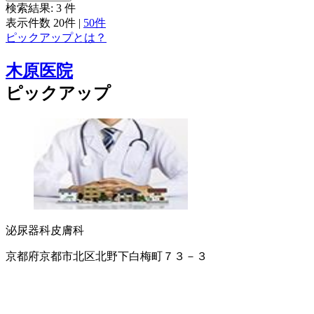
検索結果:
3
件
表示件数
20件
|
50件
ピックアップとは？
木原医院
ピックアップ
泌尿器科
皮膚科
京都府京都市北区北野下白梅町７３－３