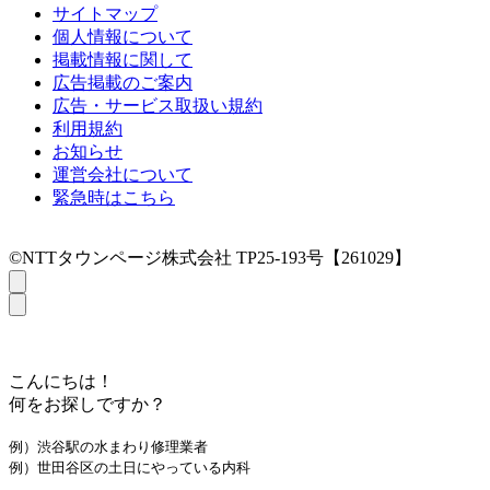
サイトマップ
個人情報について
掲載情報に関して
広告掲載のご案内
広告・サービス取扱い規約
利用規約
お知らせ
運営会社について
緊急時はこちら
©NTTタウンページ株式会社 TP25-193号【261029】
こんにちは！
何をお探しですか？
例）渋谷駅の水まわり修理業者
例）世田谷区の土日にやっている内科