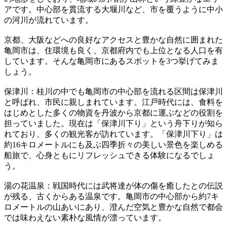
アです。中心部を貫流する大堰川など、市を覆うように中小
の河川が流れています。
京都、大阪などへの良好なアクセスと豊かな自然に囲まれた
亀岡市は、住環境も良く、京都府内でも上位となる人口を有
しています。そんな亀岡市にあるスポットを3つ挙げてみま
しょう。
保津川：桂川の中でも亀岡市の中心部を流れる区間は保津川
と呼ばれ、市民に親しまれています。江戸時代には、食料を
はじめとした多くの物資を丹波から京都に運ぶなどの役割を
担っていました。現在は「保津川下り」という舟下りが知ら
れており、多くの観光客が訪れています。「保津川下り」は
約16キロメートルにも及ぶ四季折々の美しい景色を楽しめる
船旅で、心身ともにリフレッシュできる体験になるでしょ
う。
湯の花温泉：戦国時代には武将達が体の傷を癒したとの伝説
が残る、古くからある温泉です。亀岡市の中心部から約7キ
ロメートルの山あいにあり、澄んだ空気と豊かな自然で都会
では味わえない素朴な風情が漂っています。