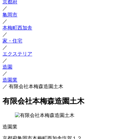
京都府
／
亀岡市
／
本梅町西加舎
／
家・住宅
／
エクステリア
／
造園
／
造園業
／
有限会社本梅森造園土木
有限会社本梅森造園土木
造園業
京都府亀岡市本梅町西加舎塩賀１２