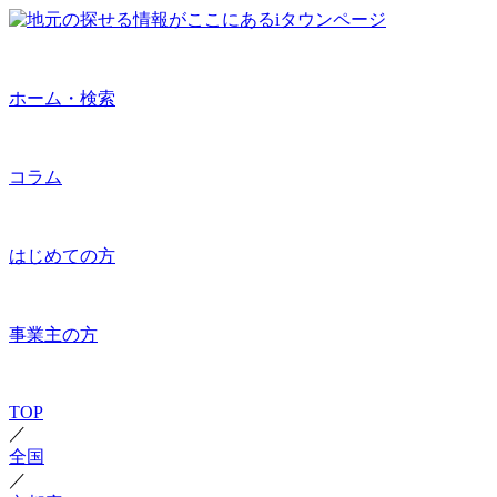
ホーム・検索
コラム
はじめての方
事業主の方
TOP
／
全国
／