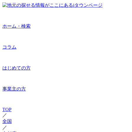
ホーム・検索
コラム
はじめての方
事業主の方
TOP
／
全国
／