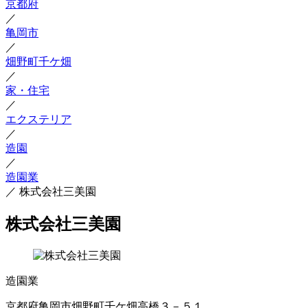
京都府
／
亀岡市
／
畑野町千ケ畑
／
家・住宅
／
エクステリア
／
造園
／
造園業
／
株式会社三美園
株式会社三美園
造園業
京都府亀岡市畑野町千ケ畑高橋３－５１