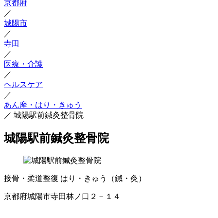
京都府
／
城陽市
／
寺田
／
医療・介護
／
ヘルスケア
／
あん摩・はり・きゅう
／
城陽駅前鍼灸整骨院
城陽駅前鍼灸整骨院
接骨・柔道整復
はり・きゅう（鍼・灸）
京都府城陽市寺田林ノ口２－１４