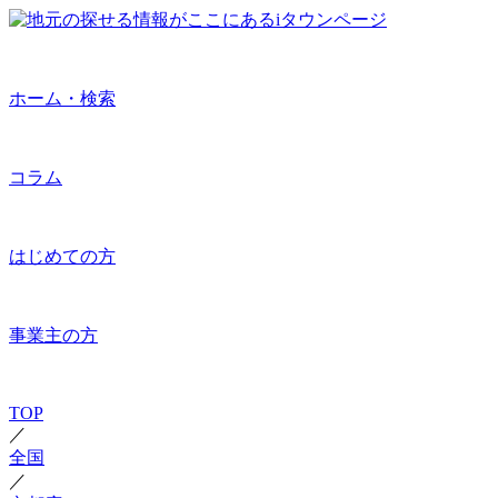
ホーム・検索
コラム
はじめての方
事業主の方
TOP
／
全国
／