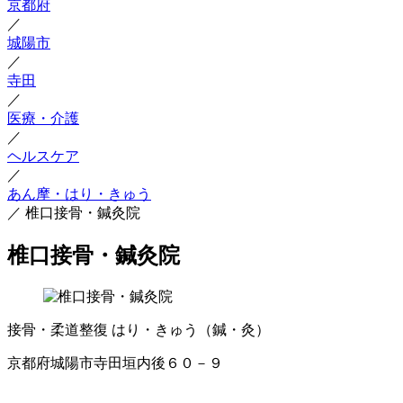
京都府
／
城陽市
／
寺田
／
医療・介護
／
ヘルスケア
／
あん摩・はり・きゅう
／
椎口接骨・鍼灸院
椎口接骨・鍼灸院
接骨・柔道整復
はり・きゅう（鍼・灸）
京都府城陽市寺田垣内後６０－９