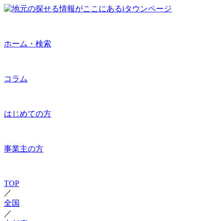
ホーム・検索
コラム
はじめての方
事業主の方
TOP
／
全国
／