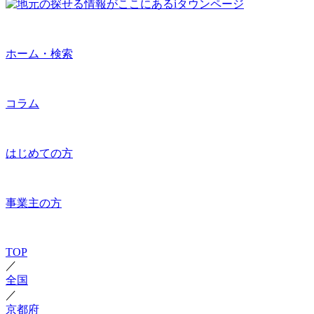
ホーム・検索
コラム
はじめての方
事業主の方
TOP
／
全国
／
京都府