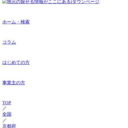
ホーム・検索
コラム
はじめての方
事業主の方
TOP
／
全国
／
京都府