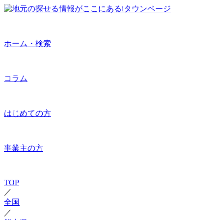
ホーム・検索
コラム
はじめての方
事業主の方
TOP
／
全国
／