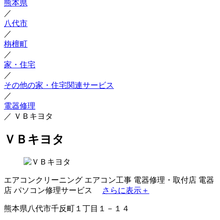
熊本県
／
八代市
／
栴檀町
／
家・住宅
／
その他の家・住宅関連サービス
／
電器修理
／
ＶＢキヨタ
ＶＢキヨタ
エアコンクリーニング
エアコン工事
電器修理・取付店
電器
店
パソコン修理サービス
さらに表示＋
熊本県八代市千反町１丁目１－１４