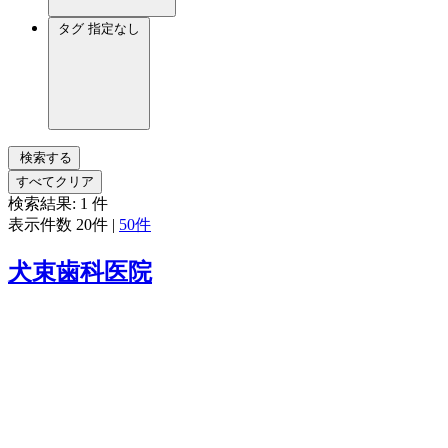
タグ
指定なし
検索する
すべてクリア
検索結果:
1
件
表示件数
20件
|
50件
犬束歯科医院