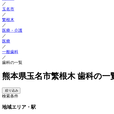
／
玉名市
／
繁根木
／
医療・介護
／
医療
／
一般歯科
／
歯科の一覧
熊本県玉名市繁根木 歯科の一
絞り込み
検索条件
地域
エリア・駅