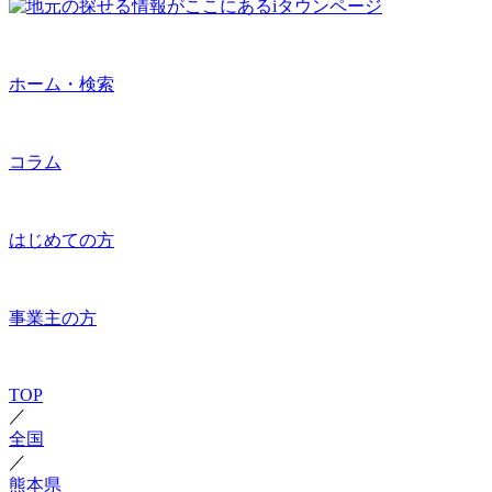
ホーム・検索
コラム
はじめての方
事業主の方
TOP
／
全国
／
熊本県