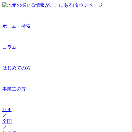
ホーム・検索
コラム
はじめての方
事業主の方
TOP
／
全国
／