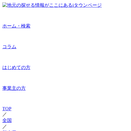
ホーム・検索
コラム
はじめての方
事業主の方
TOP
／
全国
／