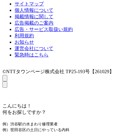
サイトマップ
個人情報について
掲載情報に関して
広告掲載のご案内
広告・サービス取扱い規約
利用規約
お知らせ
運営会社について
緊急時はこちら
©NTTタウンページ株式会社 TP25-193号【261029】
こんにちは！
何をお探しですか？
例）渋谷駅の水まわり修理業者
例）世田谷区の土日にやっている内科