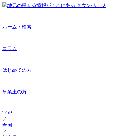
ホーム・検索
コラム
はじめての方
事業主の方
TOP
／
全国
／