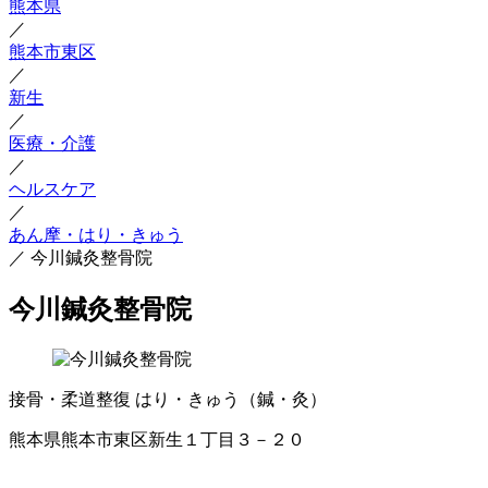
熊本県
／
熊本市東区
／
新生
／
医療・介護
／
ヘルスケア
／
あん摩・はり・きゅう
／
今川鍼灸整骨院
今川鍼灸整骨院
接骨・柔道整復
はり・きゅう（鍼・灸）
熊本県熊本市東区新生１丁目３－２０