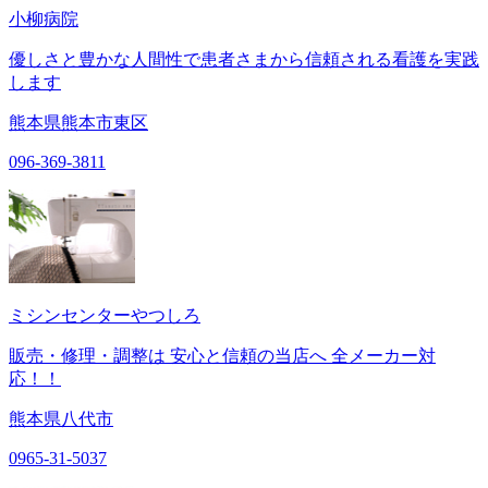
小柳病院
優しさと豊かな人間性で患者さまから信頼される看護を実践
します
熊本県熊本市東区
096-369-3811
ミシンセンターやつしろ
販売・修理・調整は 安心と信頼の当店へ 全メーカー対
応！！
熊本県八代市
0965-31-5037