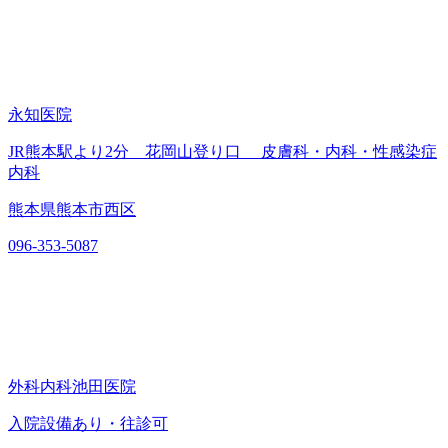
永知医院
JR熊本駅より2分 花岡山登り口 皮膚科・内科・性感染症
内科
熊本県熊本市西区
096-353-5087
外科内科池田医院
入院設備あり・往診可