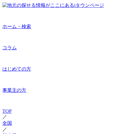
ホーム・検索
コラム
はじめての方
事業主の方
TOP
／
全国
／