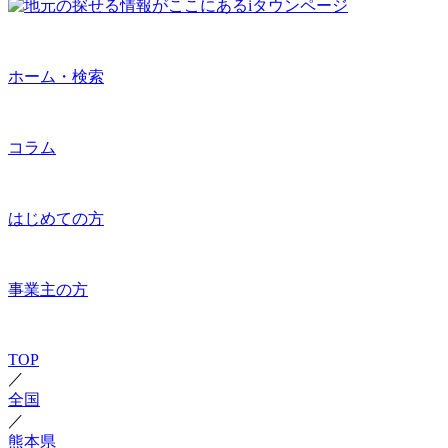
ホーム・検索
コラム
はじめての方
事業主の方
TOP
／
全国
／
熊本県