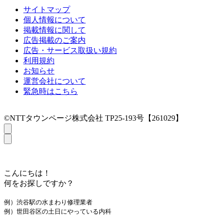
サイトマップ
個人情報について
掲載情報に関して
広告掲載のご案内
広告・サービス取扱い規約
利用規約
お知らせ
運営会社について
緊急時はこちら
©NTTタウンページ株式会社 TP25-193号【261029】
こんにちは！
何をお探しですか？
例）渋谷駅の水まわり修理業者
例）世田谷区の土日にやっている内科