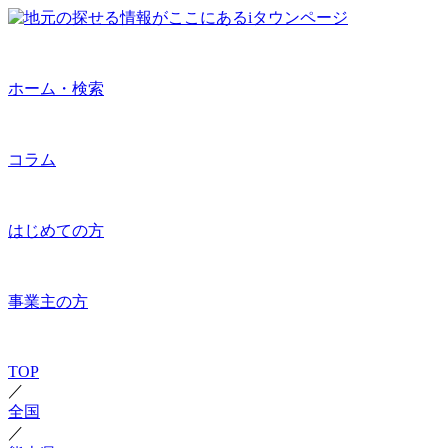
ホーム・検索
コラム
はじめての方
事業主の方
TOP
／
全国
／