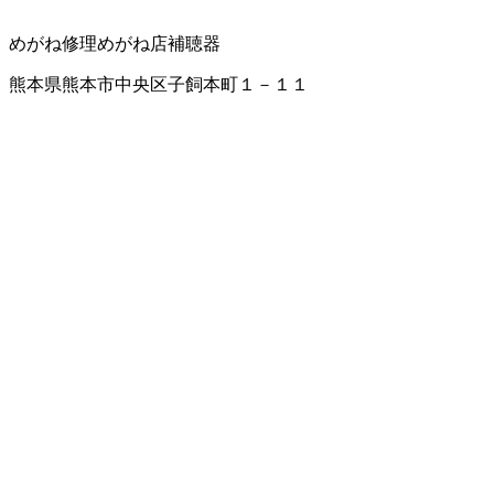
めがね修理
めがね店
補聴器
熊本県熊本市中央区子飼本町１－１１