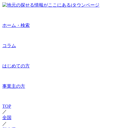
ホーム・検索
コラム
はじめての方
事業主の方
TOP
／
全国
／