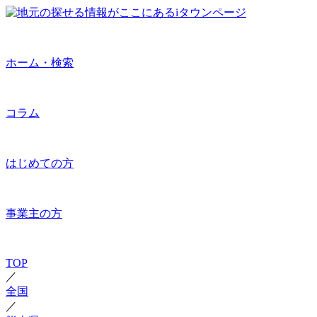
ホーム・検索
コラム
はじめての方
事業主の方
TOP
／
全国
／