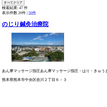
すべてクリア
検索結果:
47
件
表示件数
20件
|
50件
のじり鍼灸治療院
あん摩マッサージ指圧
あん摩マッサージ指圧・はり・きゅう
熊本県熊本市中央区壺川２丁目６－３