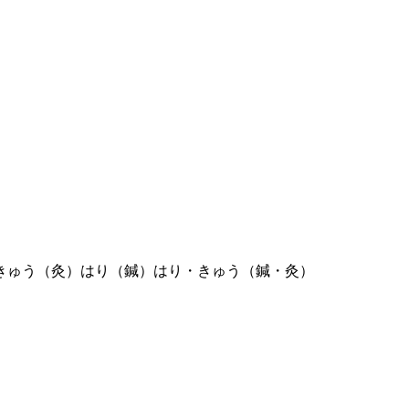
きゅう（灸）
はり（鍼）
はり・きゅう（鍼・灸）