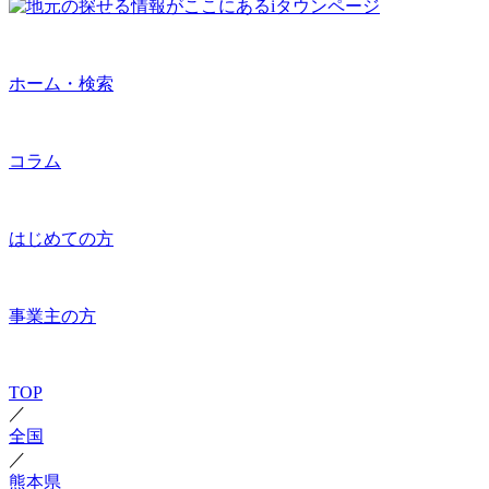
ホーム・検索
コラム
はじめての方
事業主の方
TOP
／
全国
／
熊本県