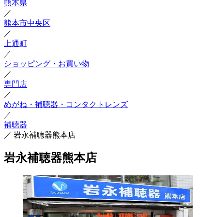
熊本県
／
熊本市中央区
／
上通町
／
ショッピング・お買い物
／
専門店
／
めがね・補聴器・コンタクトレンズ
／
補聴器
／
岩永補聴器熊本店
岩永補聴器熊本店