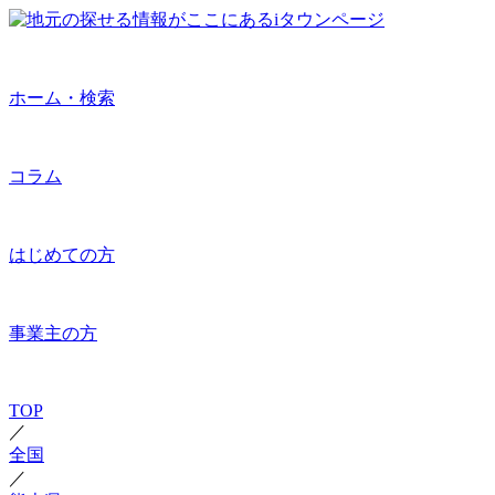
ホーム・検索
コラム
はじめての方
事業主の方
TOP
／
全国
／