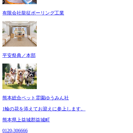
有限会社龍征ボーリング工業
平安祭典／本部
熊本総合ペット霊園ゆうみん社
1輪の花を添えてお迎えに参上します。
熊本県上益城郡益城町
0120-306666