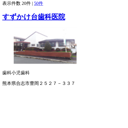
表示件数
20件
|
50件
すずかけ台歯科医院
歯科
小児歯科
熊本県合志市豊岡２５２７－３３７