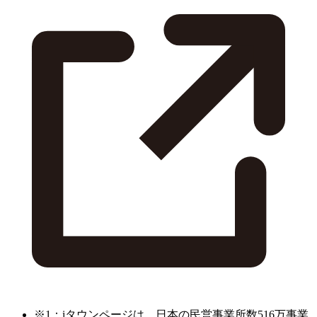
※1：iタウンページは、日本の民営事業所数516万事業