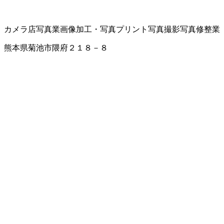
カメラ店
写真業
画像加工・写真プリント
写真撮影
写真修整業
熊本県菊池市隈府２１８－８