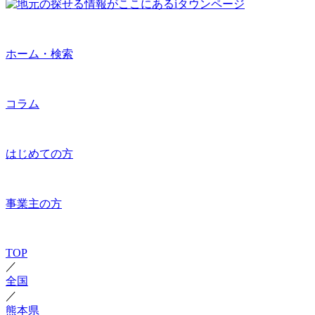
ホーム・検索
コラム
はじめての方
事業主の方
TOP
／
全国
／
熊本県