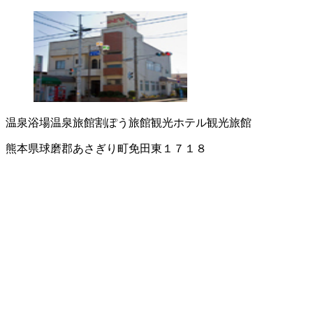
温泉浴場
温泉旅館
割ぽう旅館
観光ホテル
観光旅館
熊本県球磨郡あさぎり町免田東１７１８