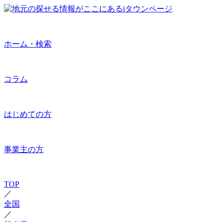
ホーム・検索
コラム
はじめての方
事業主の方
TOP
／
全国
／