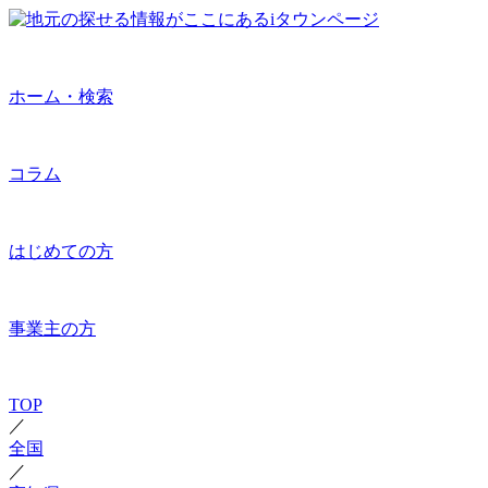
ホーム・検索
コラム
はじめての方
事業主の方
TOP
／
全国
／