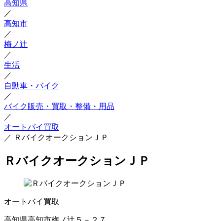
高知県
／
高知市
／
梅ノ辻
／
生活
／
自動車・バイク
／
バイク販売・買取・整備・用品
／
オートバイ買取
／
ＲバイクオークションＪＰ
ＲバイクオークションＪＰ
オートバイ買取
高知県高知市梅ノ辻５－２７