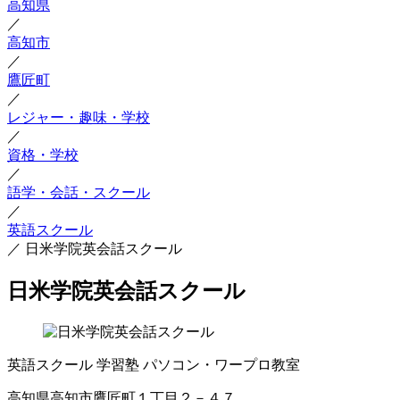
高知県
／
高知市
／
鷹匠町
／
レジャー・趣味・学校
／
資格・学校
／
語学・会話・スクール
／
英語スクール
／
日米学院英会話スクール
日米学院英会話スクール
英語スクール
学習塾
パソコン・ワープロ教室
高知県高知市鷹匠町１丁目２－４７