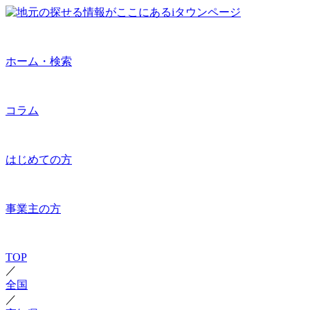
ホーム・検索
コラム
はじめての方
事業主の方
TOP
／
全国
／