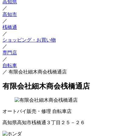
高知県
／
高知市
／
桟橋通
／
ショッピング・お買い物
／
専門店
／
自転車
／
有限会社細木商会桟橋通店
有限会社細木商会桟橋通店
オートバイ販売・修理
自転車店
高知県高知市桟橋通３丁目２５－２６