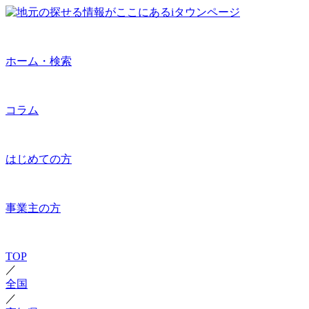
ホーム・検索
コラム
はじめての方
事業主の方
TOP
／
全国
／