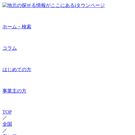
ホーム・検索
コラム
はじめての方
事業主の方
TOP
／
全国
／