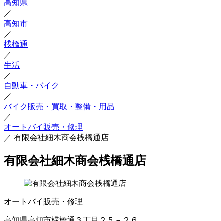
高知県
／
高知市
／
桟橋通
／
生活
／
自動車・バイク
／
バイク販売・買取・整備・用品
／
オートバイ販売・修理
／
有限会社細木商会桟橋通店
有限会社細木商会桟橋通店
オートバイ販売・修理
高知県高知市桟橋通３丁目２５－２６