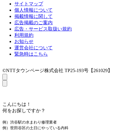
サイトマップ
個人情報について
掲載情報に関して
広告掲載のご案内
広告・サービス取扱い規約
利用規約
お知らせ
運営会社について
緊急時はこちら
©NTTタウンページ株式会社 TP25-193号【261029】
こんにちは！
何をお探しですか？
例）渋谷駅の水まわり修理業者
例）世田谷区の土日にやっている内科