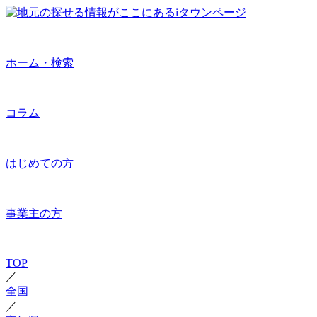
ホーム・検索
コラム
はじめての方
事業主の方
TOP
／
全国
／