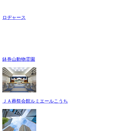
ロヂャース
鉢巻山動物霊園
ＪＡ葬祭会館ルミエールこうち