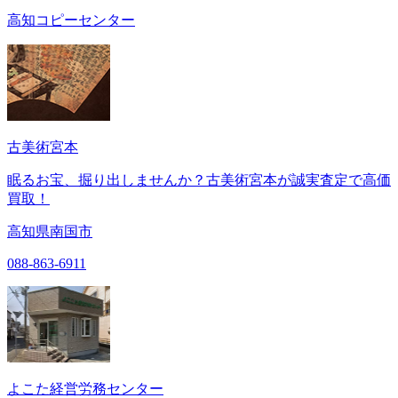
高知コピーセンター
古美術宮本
眠るお宝、掘り出しませんか？古美術宮本が誠実査定で高価
買取！
高知県南国市
088-863-6911
よこた経営労務センター