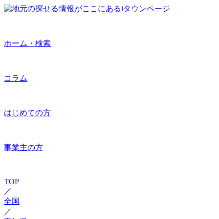
ホーム・検索
コラム
はじめての方
事業主の方
TOP
／
全国
／