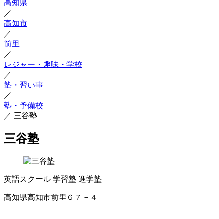
高知県
／
高知市
／
前里
／
レジャー・趣味・学校
／
塾・習い事
／
塾・予備校
／
三谷塾
三谷塾
英語スクール
学習塾
進学塾
高知県高知市前里６７－４