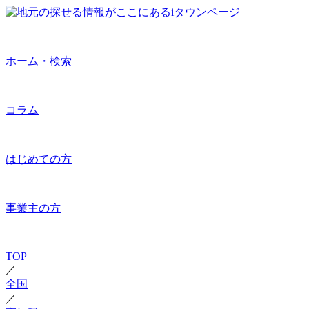
ホーム・検索
コラム
はじめての方
事業主の方
TOP
／
全国
／