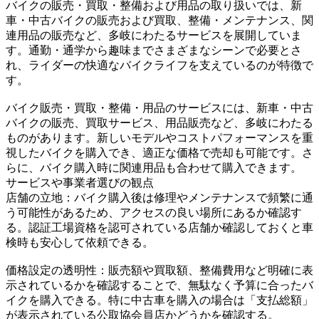
バイクの販売・買取・整備および用品の取り扱いでは、新
車・中古バイクの販売および買取、整備・メンテナンス、関
連用品の販売など、多岐にわたるサービスを展開していま
す。通勤・通学から趣味までさまざまなシーンで必要とさ
れ、ライダーの快適なバイクライフを支えているのが特徴で
す。
バイク販売・買取・整備・用品のサービスには、新車・中古
バイクの販売、買取サービス、用品販売など、多岐にわたる
ものがあります。新しいモデルやコストパフォーマンスを重
視したバイクを購入でき、適正な価格で売却も可能です。さ
らに、バイク購入時に関連用品も合わせて購入できます。
サービスや事業者選びの観点
店舗の立地：バイク購入後は修理やメンテナンスで頻繁に通
う可能性があるため、アクセスの良い場所にあるか確認す
る。認証工場資格を認可されている店舗か確認しておくと車
検時も安心して依頼できる。
価格設定の透明性：販売額や買取額、整備費用など明確に表
示されているかを確認することで、無駄なく予算に合ったバ
イクを購入できる。特に中古車を購入の場合は「支払総額」
が表示されている公取協会員店かどうかを確認する。