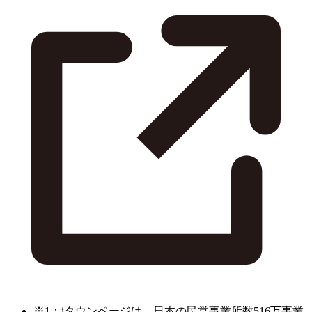
※1：iタウンページは、日本の民営事業所数516万事業