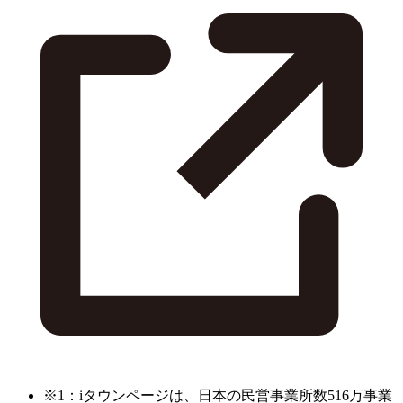
※1：iタウンページは、日本の民営事業所数516万事業