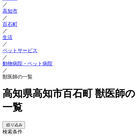
／
高知市
／
百石町
／
生活
／
ペットサービス
／
動物病院・ペット病院
／
獣医師の一覧
高知県高知市百石町 獣医師の
一覧
絞り込み
検索条件