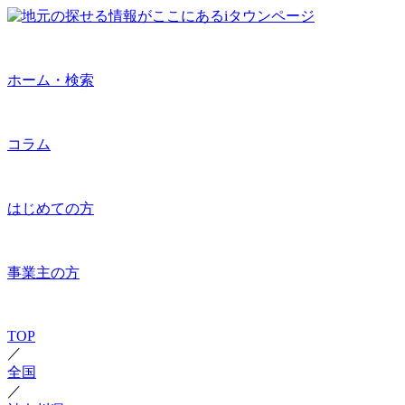
ホーム・検索
コラム
はじめての方
事業主の方
TOP
／
全国
／