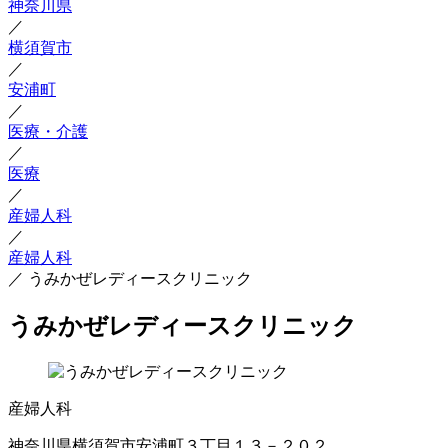
神奈川県
／
横須賀市
／
安浦町
／
医療・介護
／
医療
／
産婦人科
／
産婦人科
／
うみかぜレディースクリニック
うみかぜレディースクリニック
産婦人科
神奈川県横須賀市安浦町３丁目１３－２０２