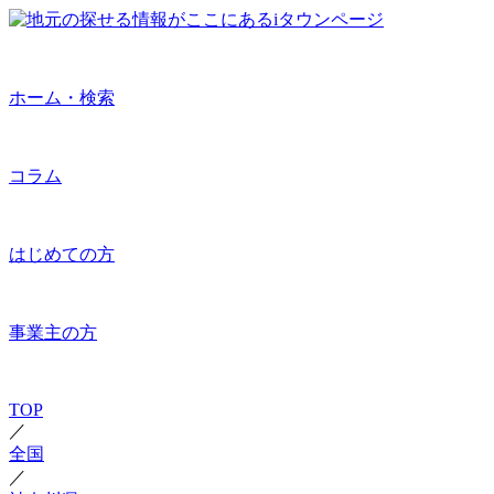
ホーム・検索
コラム
はじめての方
事業主の方
TOP
／
全国
／