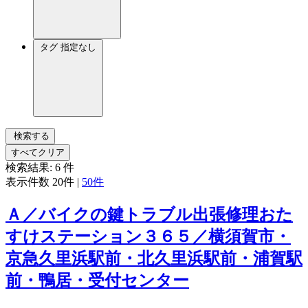
タグ
指定なし
検索する
すべてクリア
検索結果:
6
件
表示件数
20件
|
50件
Ａ／バイクの鍵トラブル出張修理おた
すけステーション３６５／横須賀市・
京急久里浜駅前・北久里浜駅前・浦賀駅
前・鴨居・受付センター