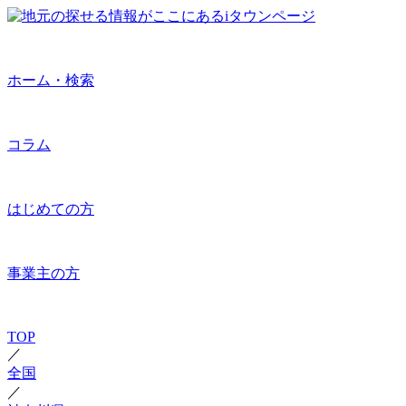
ホーム・検索
コラム
はじめての方
事業主の方
TOP
／
全国
／