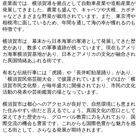
産業面では、横須賀港を拠点として自動車産業や造船産業が
発展してきました。農業も盛んで、キャベツや大根、カボチ
ャなどさまざまな野菜が栽培されています。また、東京湾や
相模湾に面しているため、年間を通して海の幸が獲れるのも
特徴です。
横須賀市は、幕末から日本海軍の軍港として発展してきた歴
史があり、数多くの軍事遺跡が残っています。現在もアメリ
カ海軍横須賀基地があり、日本とアメリカの文化が融合され
た異国情緒あふれる街です。
有名な伝統行事には「虎踊」や「長井町飴屋踊り」があり、
「横須賀民俗芸能大会」で披露されています。そのほか「横
須賀市民文化祭」が毎年盛大に開催されており、市民の文化
活動の発表や芸術鑑賞の場となっています。
横須賀市は都心へのアクセスが良好で、自然環境にも恵まれ
た住みやすい街だと言えるでしょう。異国文化の窓口として
栄えてきた歴史から、グローバル教育に力を入れており、国
際交流の機会も豊富です。これからも国際色豊かな魅力を感
じる街として、さらなる発展が期待されます。