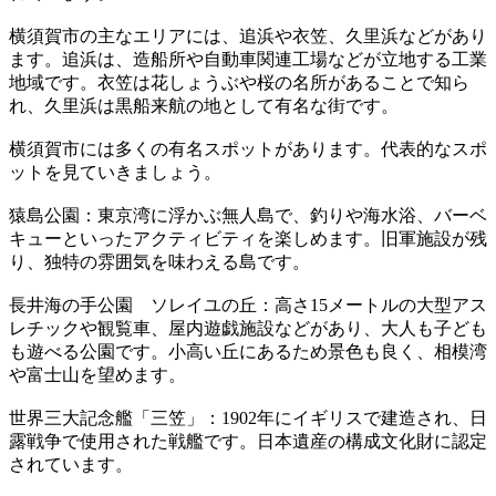
横須賀市の主なエリアには、追浜や衣笠、久里浜などがあり
ます。追浜は、造船所や自動車関連工場などが立地する工業
地域です。衣笠は花しょうぶや桜の名所があることで知ら
れ、久里浜は黒船来航の地として有名な街です。
横須賀市には多くの有名スポットがあります。代表的なスポ
ットを見ていきましょう。
猿島公園：東京湾に浮かぶ無人島で、釣りや海水浴、バーベ
キューといったアクティビティを楽しめます。旧軍施設が残
り、独特の雰囲気を味わえる島です。
長井海の手公園 ソレイユの丘：高さ15メートルの大型アス
レチックや観覧車、屋内遊戯施設などがあり、大人も子ども
も遊べる公園です。小高い丘にあるため景色も良く、相模湾
や富士山を望めます。
世界三大記念艦「三笠」：1902年にイギリスで建造され、日
露戦争で使用された戦艦です。日本遺産の構成文化財に認定
されています。