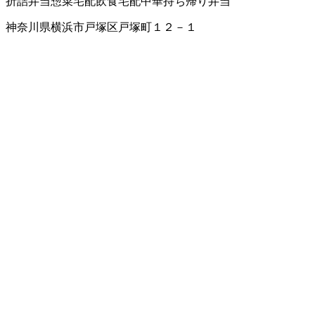
折詰弁当
惣菜
宅配飲食
宅配中華
持ち帰り弁当
神奈川県横浜市戸塚区戸塚町１２－１