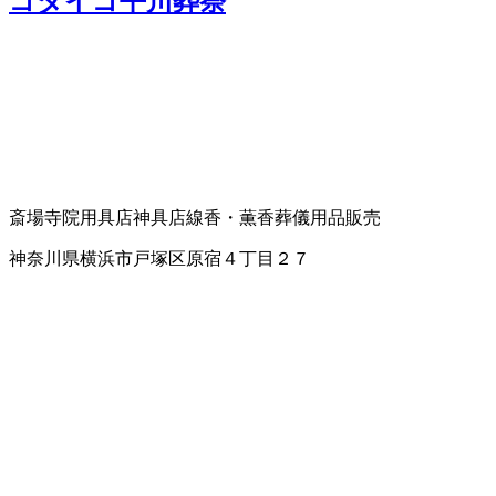
ゴダイゴ平川葬祭
斎場
寺院用具店
神具店
線香・薫香
葬儀用品販売
神奈川県横浜市戸塚区原宿４丁目２７