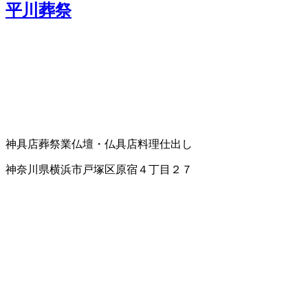
平川葬祭
神具店
葬祭業
仏壇・仏具店
料理仕出し
神奈川県横浜市戸塚区原宿４丁目２７